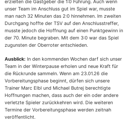
Pilates
erzielten die Gastgeber die 1:0 Führung. Auch wenn
unser Team im Anschluss gut im Spiel war, musste
Step Aerobic
man nach 32 Minuten das 2:0 hinnehmen. Im zweiten
Durchgang hoffte der TSV auf den Anschlusstreffer,
STRONG Nation
musste jedoch die Hoffnung auf einen Punktgewinn in
der 70. Minute begraben. Mit dem 3:0 war das Spiel
Volleyball
zugunsten der Oberroter entschieden.
Walking
Ausblick:
In den kommenden Wochen darf sich unser
Yoga
Team in der Winterpause erholen und neue Kraft für
die Rückrunde sammeln. Wenn am 23.01.26 die
Hatha Yoga
Zumba Fitness
Vorbereitungsphase beginnt, dürfen sich unsere
Trainer Marc Elbl und Michael Butrej berechtigte
Yoga auf dem Stuhl
Hoffnungen machen, dass auch der ein oder andere
Kundalini Yoga
verletzte Spieler zurückkehren wird. Die weiteren
Termine der Vorbereitungsphase werden zeitnah
veröffentlicht.