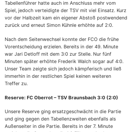
Tabellenführer hatte auch im Anschluss mehr vom
Jugend
Tennis – Herren
Breitensport
Spiel, jedoch verteidigte der TSV mit viel Einsatz. Kurz
Freizeitkicker
Tennis – Damen
Erwachsene
Der Verein
vor der Halbzeit kam ein eigener Abstoß postwendend
zurück und erneut Simon Kühnle erhöhte auf 2:0.
Tennis – Jugend
AROHA
Kinder und Jugend
Sportpark
Nach dem Seitenwechsel konnte der FCO die frühe
Aqua Fitness
Ballett
Sponsoren
Vorentscheidung erzielen. Bereits in der 49. Minute
war Jari Detloff mit dem 3:0 zur Stelle. Nur fünf
Badminton
Eltern-Kind-Turnen
Mitglied werden
Minuten später erhöhte Frederik Walch sogar auf 4:0.
Bodyfitness
Hip Hop
Kontakt
Unser Team zeigte sich jedoch kämpferisch und ließ
immerhin in der restlichen Spiel keinen weiteren
Boule
Jugendvolleyball
Impressum
Treffer zu.
Funktionelle Gymnastik
Kickboxen
Reserve: FC Oberrot – TSV Braunsbach 3:0 (2:0)
Jedermänner
Kinderturnen
Unsere Reserve ging ersatzgeschwächt in die Partie
und ging gegen den Tabellenzweiten ebenfalls als
Kickboxen
Leichtathletik
Außenseiter in die Partie. Bereits in der 7. Minute