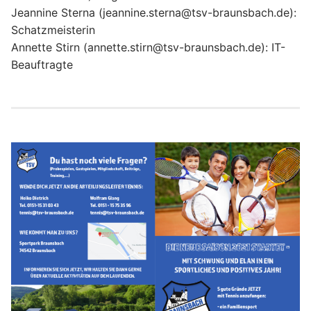
Pilates
Jeannine Sterna (jeannine.sterna@tsv-braunsbach.de):
Schatzmeisterin
Step Aerobic
Annette Stirn (annette.stirn@tsv-braunsbach.de): IT-
STRONG Nation
Beauftragte
Volleyball
Walking
Yoga
Hatha Yoga
Zumba Fitness
Yoga auf dem Stuhl
Kundalini Yoga