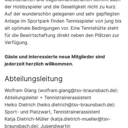
Jugend
Tennis – Herren
Breitensport
der Hobbyspieler und die Geselligkeit nicht zu kurz.
Auf der wunderschön gelegenen und sehr gepflegten
Freizeitkicker
Tennis – Damen
Erwachsene
Der Verein
Anlage im Sportpark finden Tennisspieler von jung bis
alt optimale Bedingungen vor. Eine Tennishütte steht
Tennis – Jugend
AROHA
Kinder und Jugend
Sportpark
für die Bewirtschaftung direkt neben den Plätzen zur
Aqua Fitness
Ballett
Sponsoren
Verfügung.
Badminton
Eltern-Kind-Turnen
Mitglied werden
Gäste und interessierte neue Mitglieder sind
jederzeit herzlich willkommen.
Bodyfitness
Hip Hop
Kontakt
Abteilungsleitung
Boule
Jugendvolleyball
Impressum
Wolfram Glang (wolfram.glang@tsv-braunsbach.de):
Funktionelle Gymnastik
Kickboxen
Abteilungsleiter + Tennistrainerassistent
Jedermänner
Kinderturnen
Heiko Dietrich (heiko.dietrich@tsv-braunsbach.de):
Sport- und Platzwart, Tennistrainerassistent
Kickboxen
Leichtathletik
Katja Dietrich-Müller (katja.dietrich-mueller@tsv-
braunsbach.de): Jugendwartin