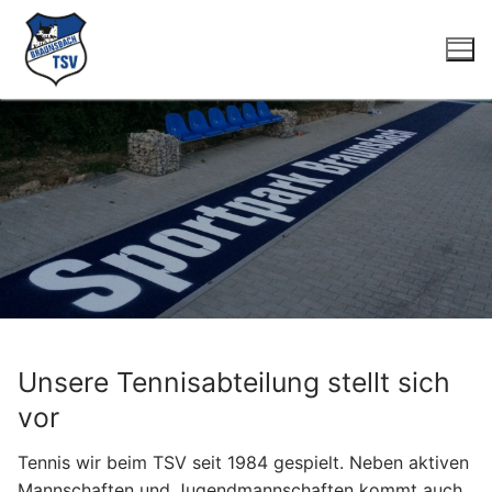
Zum
Inhalt
springen
Suchen
nach:
Startseite
Unsere Tennisabteilung stellt sich
Fussball
vor
Herren
Tennis
Tennis wir beim TSV seit 1984 gespielt. Neben aktiven
Mannschaften und Jugendmannschaften kommt auch