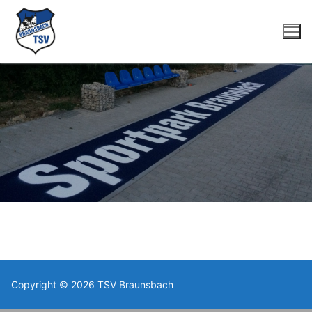
Zum
Inhalt
springen
Suchen
nach:
Startseite
Fussball
Copyright © 2026 TSV Braunsbach
Herren
Tennis