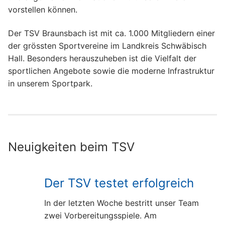
Jugend
Tennis – Herren
Breitensport
vorstellen können.
Freizeitkicker
Tennis – Damen
Erwachsene
Der Verein
Der TSV Braunsbach ist mit ca. 1.000 Mitgliedern einer
der grössten Sportvereine im Landkreis Schwäbisch
Tennis – Jugend
AROHA
Kinder und Jugend
Sportpark
Hall. Besonders herauszuheben ist die Vielfalt der
sportlichen Angebote sowie die moderne Infrastruktur
Aqua Fitness
Ballett
Sponsoren
in unserem Sportpark.
Badminton
Eltern-Kind-Turnen
Mitglied werden
Bodyfitness
Hip Hop
Kontakt
Boule
Jugendvolleyball
Impressum
Neuigkeiten beim TSV
Funktionelle Gymnastik
Kickboxen
Der TSV testet erfolgreich
Jedermänner
Kinderturnen
In der letzten Woche bestritt unser Team
Kickboxen
Leichtathletik
zwei Vorbereitungsspiele. Am