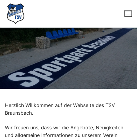
Zum
Inhalt
springen
Suchen
nach:
Startseite
Herzlich Willkommen auf der Webseite des TSV
Braunsbach.
Fussball
Herren
Wir freuen uns, dass wir die Angebote, Neuigkeiten
Tennis
und allgemeine Informationen zu unserem Verein