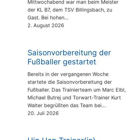
Pilates
Mittwochabend war man beim Meister
der KL B7, dem TSV Billingsbach, zu
Step Aerobic
Gast. Bei hohen…
2. August 2026
STRONG Nation
Volleyball
Saisonvorbereitung der
Walking
Fußballer gestartet
Yoga
Bereits in der vergangenen Woche
startete die Saisonvorbereitung der
Hatha Yoga
Zumba Fitness
Fußballer. Das Trainierteam um Marc Elbl,
Yoga auf dem Stuhl
Michael Butrej und Torwart-Trainer Kurt
Walter begrüßten das Team bei…
Kundalini Yoga
20. Juli 2026