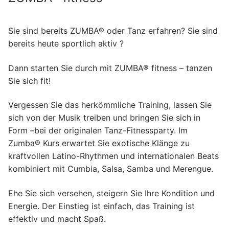
Pilates
Step Aerobic
Sie sind bereits ZUMBA® oder Tanz erfahren? Sie sind
bereits heute sportlich aktiv ?
STRONG Nation
Volleyball
Dann starten Sie durch mit ZUMBA® fitness – tanzen
Sie sich fit!
Walking
Vergessen Sie das herkömmliche Training, lassen Sie
Yoga
sich von der Musik treiben und bringen Sie sich in
Form –bei der originalen Tanz-Fitnessparty. Im
Hatha Yoga
Zumba Fitness
Zumba® Kurs erwartet Sie exotische Klänge zu
kraftvollen Latino-Rhythmen und internationalen Beats
Yoga auf dem Stuhl
kombiniert mit Cumbia, Salsa, Samba und Merengue.
Kundalini Yoga
Ehe Sie sich versehen, steigern Sie Ihre Kondition und
Energie. Der Einstieg ist einfach, das Training ist
effektiv und macht Spaß.