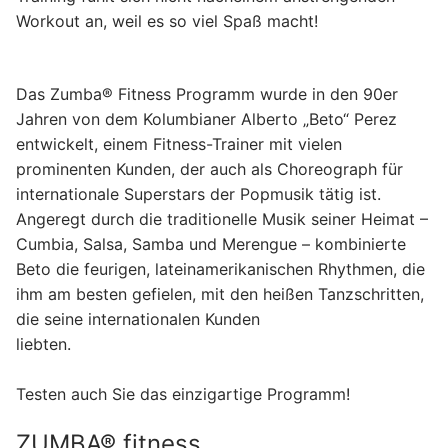
Jugend
Tennis – Herren
Breitensport
Workout an, weil es so viel Spaß macht!
Freizeitkicker
Tennis – Damen
Erwachsene
Der Verein
Das Zumba® Fitness Programm wurde in den 90er
Tennis – Jugend
AROHA
Kinder und Jugend
Sportpark
Jahren von dem Kolumbianer Alberto „Beto“ Perez
entwickelt, einem Fitness-Trainer mit vielen
Aqua Fitness
Ballett
Sponsoren
prominenten Kunden, der auch als Choreograph für
Badminton
Eltern-Kind-Turnen
Mitglied werden
internationale Superstars der Popmusik tätig ist.
Angeregt durch die traditionelle Musik seiner Heimat –
Bodyfitness
Hip Hop
Kontakt
Cumbia, Salsa, Samba und Merengue – kombinierte
Beto die feurigen, lateinamerikanischen Rhythmen, die
Boule
Jugendvolleyball
Impressum
ihm am besten gefielen, mit den heißen Tanzschritten,
die seine internationalen Kunden
Funktionelle Gymnastik
Kickboxen
liebten.
Jedermänner
Kinderturnen
Testen auch Sie das einzigartige Programm!
Kickboxen
Leichtathletik
ZUMBA® fitness