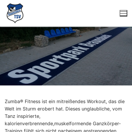
Zum
Inhalt
springen
Suchen
nach:
Startseite
Zumba® Fitness ist ein mitreißendes Workout, das die
Welt im Sturm erobert hat. Dieses unglaubliche, vom
Fussball
Tanz inspirierte,
Herren
Tennis
kalorienverbrennende,muskelformende Ganzkörper-
Training fühlt sich nicht nacheinem anstrengenden